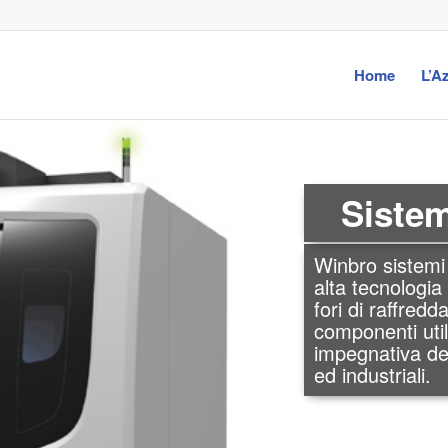
Home
L’A
Siste
Winbro sistemi
alta tecnologia
La migl
fori di raffred
componenti util
impegnativa de
I processi di la
Winbro includono
ed industriali.
Foratura Laser, 