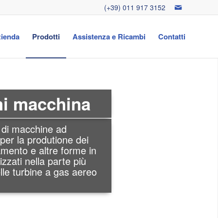
(+39) 011 917 3152
zienda
Prodotti
Assistenza e Ricambi
Contatti
mi macchina
 di macchine ad
 per la produtione dei
ior tecnologia EDM
damento e altre forme in
izzati nella parte più
lle turbine a gas aereo
vorazione non convenzionali
: Foratura alta velocità EDM,
taglio e ECM